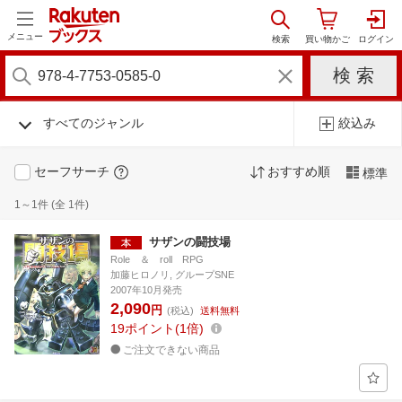
メニュー
すべてのジャンル
絞込み
セーフサーチ
おすすめ順
標準
1～1件 (全 1件)
サザンの闘技場
Role ＆ roll RPG
加藤ヒロノリ, グループSNE
2007年10月発売
2,090
円
(税込)
送料無料
19
ポイント
1倍
ご注文できない商品