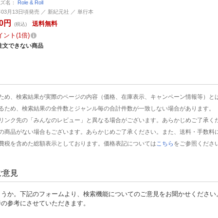
ーズ名：
Role & Roll
7年03月13日頃発売 ／ 新紀元社 ／ 単行本
30円
送料無料
(税込)
イント
1倍
注文できない商品
ため、検索結果が実際のページの内容（価格、在庫表示、キャンペーン情報等）と
るため、検索結果の全件数とジャンル毎の合計件数が一致しない場合があります。
リンク先の「みんなのレビュー」と異なる場合がございます。あらかじめご了承く
の商品がない場合もございます。あらかじめご了承ください。また、送料・手数料
費税を含めた総額表示としております。価格表記については
こちら
をご参照くださ
ご意見
ょうか。下記のフォームより、検索機能についてのご意見をお聞かせください
善の参考にさせていただきます。