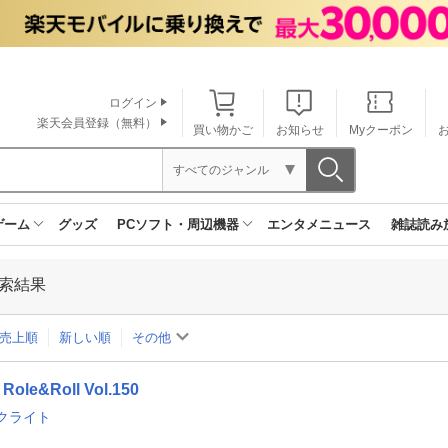
ログイン
楽天会員登録（無料）
買い物かご
お知らせ
Myクーポン
すべてのジャンル
ゲーム
グッズ
PCソフト・周辺機器
エンタメニュース
雑誌読み
索結果
売上順
新しい順
その他
Role&Roll Vol.150
クライト