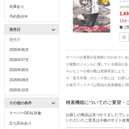
シリ
在庫あり
201
1,4
予約受付中
13
ポ
ご
発売日
発売月
2026年06月
※ページの更新が定期的に行われている
2026年07月
※複数のジャンルに属している商品があ
2026年08月
※レビューの星の数は更新状況により、
※「楽天市場」のリンク先には、お探し
2026年09月
※楽天ブックスでは商品の本体価格と消
2026年10月
検索機能についてのご要望・
その他の条件
スーパーDEAL対象
お探しの商品は見つかりましたでし
いただいたご意見は今後のサイト改
立ち読みあり