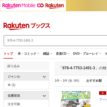
トップ
本・コミック
雑誌
音楽CD
DVD・ブルーレイ
絞り込み
「
978-4-7753-1491-3
」の検
ジャンル
1件～1件 (全 1件)
おすすめ順
本 (1)
本
在庫状況
アー
注文可能