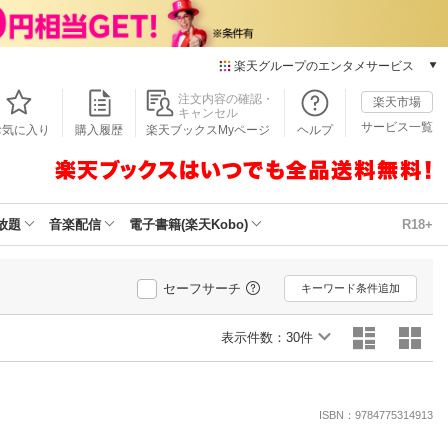
楽天グループのエンタメサービス
本/ゲーム/CD/DVD
注文内容の確認・
楽天市場
キャンセル
楽天ブックス
サービス一覧
お気に入り
購入履歴
楽天ブックスMyページ
ヘルプ
電子書籍
楽天Kobo
雑誌読み放題
楽天マガジン
放題
音楽配信
電子書籍(楽天Kobo)
R18+
音楽配信
楽天ミュージック
動画配信
セーフサーチ
キーワード条件追加
楽天TV
動画配信ガイド
表示件数：
30件
Rakuten PLAY
無料テレビ
Rチャンネル
ISBN：9784775314913
チケット