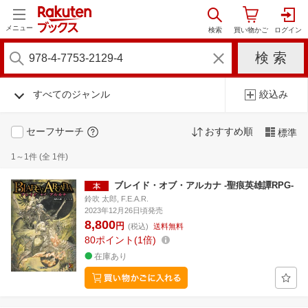
メニュー
すべてのジャンル
絞込み
セーフサーチ
おすすめ順
標準
1～1件 (全 1件)
ブレイド・オブ・アルカナ -聖痕英雄譚RPG-
鈴吹 太郎, F.E.A.R.
2023年12月26日頃発売
8,800
円
(税込)
送料無料
80
ポイント
1倍
在庫あり