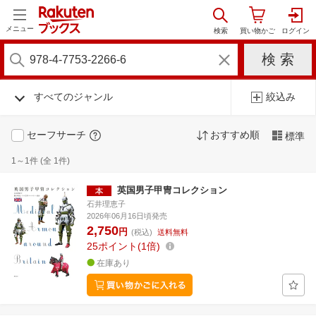
メニュー
すべてのジャンル
絞込み
セーフサーチ
おすすめ順
標準
1～1件 (全 1件)
英国男子甲冑コレクション
石井理恵子
2026年06月16日頃発売
2,750
円
(税込)
送料無料
25
ポイント
1倍
在庫あり