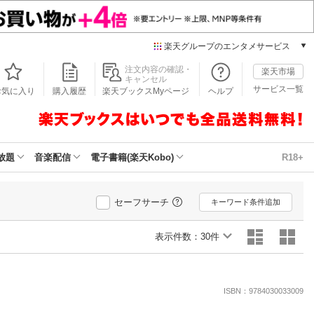
楽天グループのエンタメサービス
本/ゲーム/CD/DVD
注文内容の確認・
楽天市場
キャンセル
楽天ブックス
サービス一覧
お気に入り
購入履歴
楽天ブックスMyページ
ヘルプ
電子書籍
楽天Kobo
雑誌読み放題
楽天マガジン
放題
音楽配信
電子書籍(楽天Kobo)
R18+
音楽配信
楽天ミュージック
動画配信
セーフサーチ
キーワード条件追加
楽天TV
動画配信ガイド
表示件数：
30件
Rakuten PLAY
無料テレビ
Rチャンネル
ISBN：9784030033009
チケット