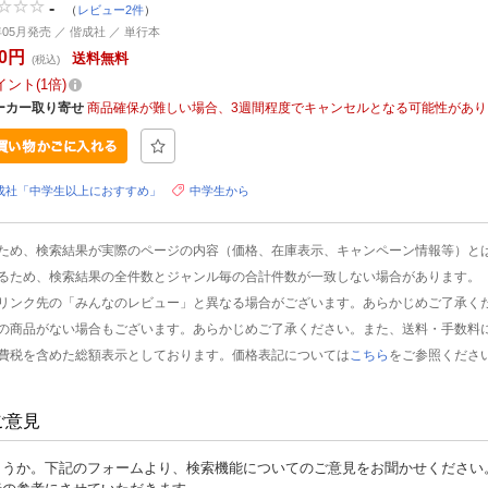
-
（
レビュー2件
）
年05月発売 ／ 偕成社 ／ 単行本
30円
送料無料
(税込)
イント
1倍
ーカー取り寄せ
商品確保が難しい場合、3週間程度でキャンセルとなる可能性があり
成社「中学生以上におすすめ」
中学生から
ため、検索結果が実際のページの内容（価格、在庫表示、キャンペーン情報等）と
るため、検索結果の全件数とジャンル毎の合計件数が一致しない場合があります。
リンク先の「みんなのレビュー」と異なる場合がございます。あらかじめご了承く
の商品がない場合もございます。あらかじめご了承ください。また、送料・手数料
費税を含めた総額表示としております。価格表記については
こちら
をご参照くださ
ご意見
ょうか。下記のフォームより、検索機能についてのご意見をお聞かせください