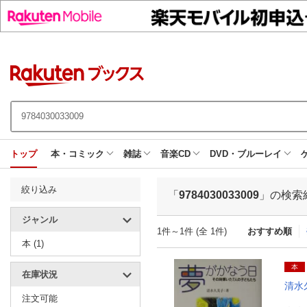
トップ
本・コミック
雑誌
音楽CD
DVD・ブルーレイ
絞り込み
「
9784030033009
」の検索
ジャンル
1件～1件 (全 1件)
おすすめ順
本 (1)
本
在庫状況
清水
注文可能