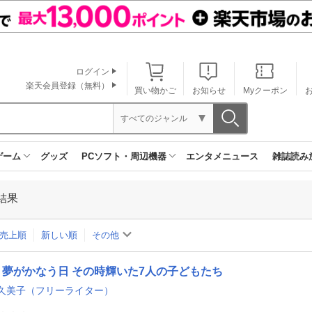
ログイン
楽天会員登録（無料）
買い物かご
お知らせ
Myクーポン
すべてのジャンル
ゲーム
グッズ
PCソフト・周辺機器
エンタメニュース
雑誌読み
結果
売上順
新しい順
その他
夢がかなう日 その時輝いた7人の子どもたち
久美子（フリーライター）