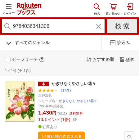
メニュー
すべてのジャンル
絞込み
セーフサーチ
おすすめ順
標準
1～1件 (全 1件)
かぎりなくやさしい花々
（17件）
星野富弘
シリーズ名：
かぎりなく やさしい花々
1986年06月発売
1,430
円
(税込)
送料無料
13
ポイント
1倍
在庫あり