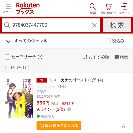
メニュー
すべてのジャンル
絞込み
セーフサーチ
おすすめ順
標準
1～1件 (全 1件)
ミス・カナのゴーストログ（4）
（1件）
斉藤洋
2012年02月発売
990
円
(税込)
送料無料
9
ポイント
1倍
在庫あり