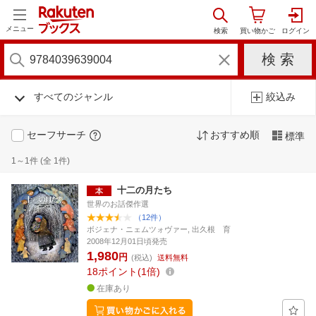
メニュー
すべてのジャンル
絞込み
セーフサーチ
おすすめ順
標準
1～1件 (全 1件)
十二の月たち
世界のお話傑作選
（12件）
ボジェナ・ニェムツォヴァー, 出久根 育
2008年12月01日頃発売
1,980
円
(税込)
送料無料
18
ポイント
1倍
在庫あり