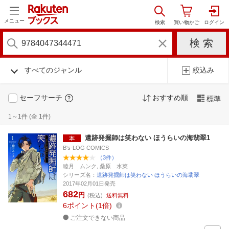
メニュー
すべてのジャンル
絞込み
セーフサーチ
おすすめ順
標準
1～1件 (全 1件)
遺跡発掘師は笑わない ほうらいの海翡翠1
B's-LOG COMICS
（3件）
睦月 ムンク, 桑原 水菜
シリーズ名：
遺跡発掘師は笑わない ほうらいの海翡翠
2017年02月01日発売
682
円
(税込)
送料無料
6
ポイント
1倍
ご注文できない商品