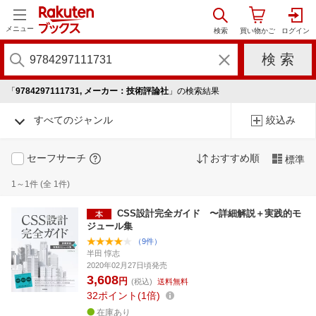
メニュー
「
9784297111731, メーカー：技術評論社
」の検索結果
すべてのジャンル
絞込み
セーフサーチ
おすすめ順
標準
1～1件 (全 1件)
CSS設計完全ガイド 〜詳細解説＋実践的モ
ジュール集
（9件）
半田 惇志
2020年02月27日頃発売
3,608
円
(税込)
送料無料
32
ポイント
1倍
在庫あり