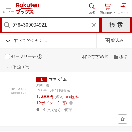
メニュー
すべてのジャンル
絞込み
セーフサーチ
おすすめ順
標準
1～1件 (全 1件)
マネ-ゲ-ム
久間十義
1988年01月01日頃発売
1,388
円
(税込)
送料無料
12
ポイント
1倍
ご注文できない商品