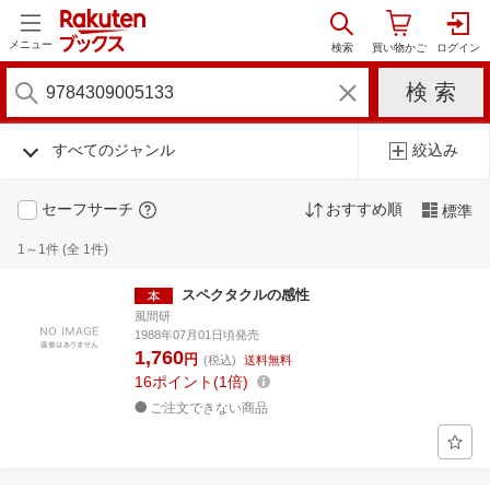
メニュー
すべてのジャンル
絞込み
セーフサーチ
おすすめ順
標準
1～1件 (全 1件)
スペクタクルの感性
風間研
1988年07月01日頃発売
1,760
円
(税込)
送料無料
16
ポイント
1倍
ご注文できない商品