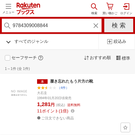
メニュー
すべてのジャンル
絞込み
セーフサーチ
おすすめ順
標準
1～1件 (全 1件)
履き忘れたもう片方の靴
（4件）
大石圭
1994年01月20日頃発売
1,281
円
(税込)
送料無料
11
ポイント
1倍
ご注文できない商品