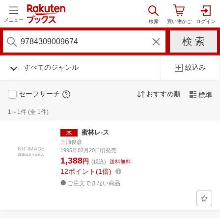
メニュー
すべてのジャンル
絞込み
セーフサーチ
おすすめ順
標準
1～1件 (全 1件)
蜜林レ-ス
三浦俊彦
1995年02月20日頃発売
1,388
円
(税込)
送料無料
12
ポイント
1倍
ご注文できない商品