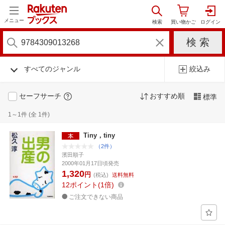
メニュー
すべてのジャンル
絞込み
セーフサーチ
おすすめ順
標準
1～1件 (全 1件)
Tiny，tiny
（2件）
濱田順子
2000年01月17日頃発売
1,320
円
(税込)
送料無料
12
ポイント
1倍
ご注文できない商品