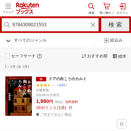
メニュー
すべてのジャンル
絞込み
セーフサーチ
おすすめ順
標準
1～1件 (全 1件)
ドアの向こうのカルト
（42件）
佐藤典雅
2013年01月発売
1,980
円
(税込)
送料無料
18
ポイント
1倍
ご注文できない商品