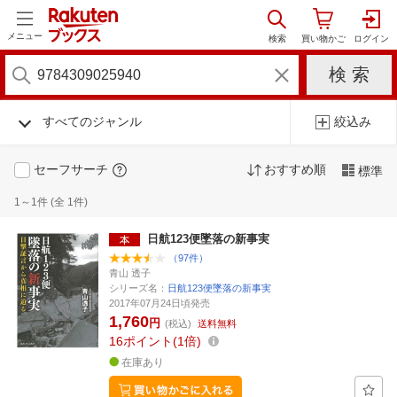
メニュー
すべてのジャンル
絞込み
セーフサーチ
おすすめ順
標準
1～1件 (全 1件)
日航123便墜落の新事実
（97件）
青山 透子
シリーズ名：
日航123便墜落の新事実
2017年07月24日頃発売
1,760
円
(税込)
送料無料
16
ポイント
1倍
在庫あり