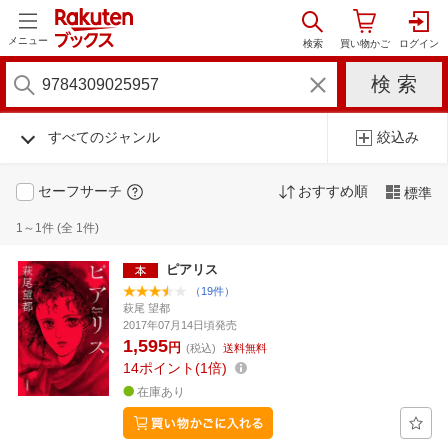
メニュー
すべてのジャンル
絞込み
セーフサーチ
おすすめ順
標準
1～1件 (全 1件)
ピアリス
（19件）
萩尾 望都
2017年07月14日頃発売
1,595
円
(税込)
送料無料
14
ポイント
1倍
在庫あり