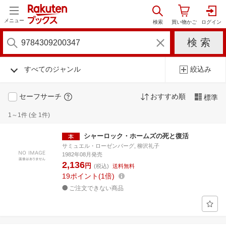
メニュー
すべてのジャンル
絞込み
セーフサーチ
おすすめ順
標準
1～1件 (全 1件)
シャーロック・ホームズの死と復活
サミュエル・ローゼンバーグ, 柳沢礼子
1982年08月発売
2,136
円
(税込)
送料無料
19
ポイント
1倍
ご注文できない商品