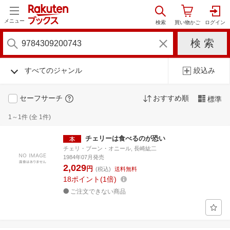
メニュー
すべてのジャンル
絞込み
セーフサーチ
おすすめ順
標準
1～1件 (全 1件)
チェリーは食べるのが恐い
チェリ・ブーン・オニール, 長崎紘二
1984年07月発売
2,029
円
(税込)
送料無料
18
ポイント
1倍
ご注文できない商品