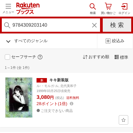
メニュー
すべてのジャンル
絞込み
セーフサーチ
おすすめ順
標準
1～1件 (全 1件)
キキ新装版
ル-・モルガ-ル, 北代美和子
1999年03月25日頃発売
3,080
円
(税込)
送料無料
28
ポイント
1倍
ご注文できない商品