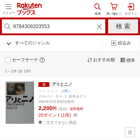
メニュー
すべてのジャンル
絞込み
セーフサーチ
おすすめ順
標準
1～1件 (全 1件)
アリとニノ
（2件）
クルバン・サイ-ド, 松本みどり
2001年10月30日頃発売
2,200
円
(税込)
送料無料
20
ポイント
1倍
ご注文できない商品