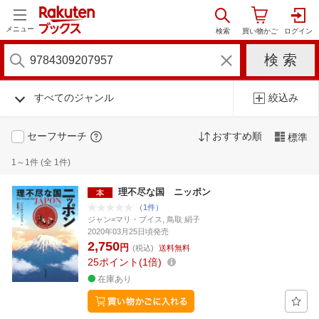
メニュー
すべてのジャンル
絞込み
セーフサーチ
おすすめ順
標準
1～1件 (全 1件)
理不尽な国 ニッポン
（1件）
ジャン=マリ・ブイス, 鳥取 絹子
2020年03月25日頃発売
2,750
円
(税込)
送料無料
25
ポイント
1倍
在庫あり