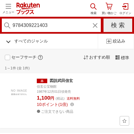
メニュー
すべてのジャンル
絞込み
セーフサーチ
おすすめ順
標準
1～1件 (全 1件)
図説武田信玄
信玄公宝物館
1987年12月01日頃発売
1,100
円
(税込)
送料無料
10
ポイント
1倍
ご注文できない商品