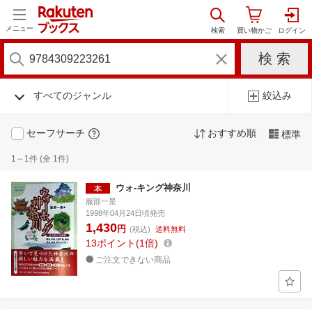
メニュー
すべてのジャンル
絞込み
セーフサーチ
おすすめ順
標準
1～1件 (全 1件)
ウォ-キング神奈川
服部一景
1998年04月24日頃発売
1,430
円
(税込)
送料無料
13
ポイント
1倍
ご注文できない商品