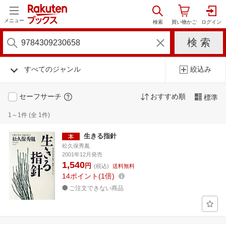
メニュー
すべてのジャンル
絞込み
セーフサーチ
おすすめ順
標準
1～1件 (全 1件)
生きる指針
松久保秀胤
2001年12月発売
1,540
円
(税込)
送料無料
14
ポイント
1倍
ご注文できない商品