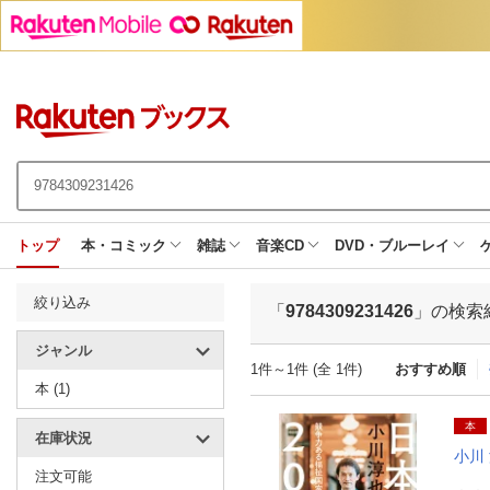
トップ
本・コミック
雑誌
音楽CD
DVD・ブルーレイ
絞り込み
「
9784309231426
」の検索
ジャンル
1件～1件 (全 1件)
おすすめ順
本 (1)
本
在庫状況
小川
注文可能