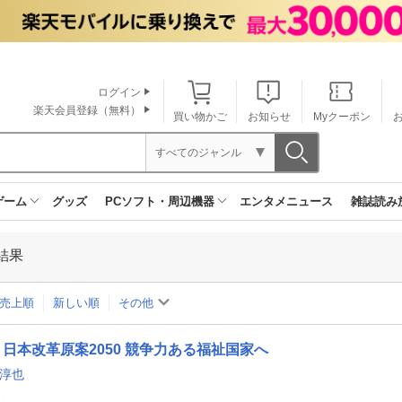
ログイン
楽天会員登録（無料）
買い物かご
お知らせ
Myクーポン
すべてのジャンル
ゲーム
グッズ
PCソフト・周辺機器
エンタメニュース
雑誌読み
結果
売上順
新しい順
その他
日本改革原案2050 競争力ある福祉国家へ
 淳也