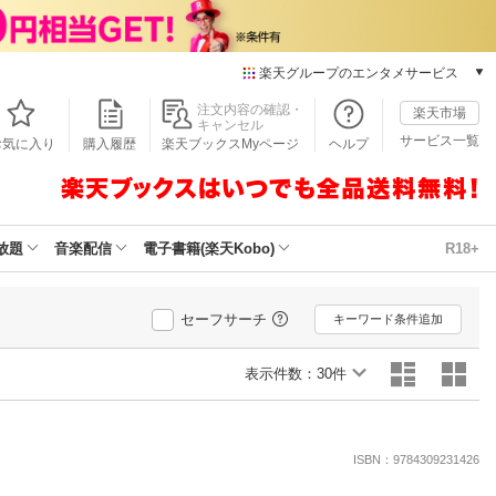
楽天グループのエンタメサービス
本/ゲーム/CD/DVD
注文内容の確認・
楽天市場
キャンセル
楽天ブックス
サービス一覧
お気に入り
購入履歴
楽天ブックスMyページ
ヘルプ
電子書籍
楽天Kobo
雑誌読み放題
楽天マガジン
放題
音楽配信
電子書籍(楽天Kobo)
R18+
音楽配信
楽天ミュージック
動画配信
セーフサーチ
キーワード条件追加
楽天TV
動画配信ガイド
表示件数：
30件
Rakuten PLAY
無料テレビ
Rチャンネル
ISBN：9784309231426
チケット