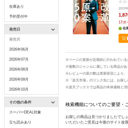
在庫あり
202
1,8
予約受付中
17
ポ
在
発売日
発売月
2026年06月
2026年07月
※ページの更新が定期的に行われている
※複数のジャンルに属している商品があ
2026年08月
※レビューの星の数は更新状況により、
2026年09月
※「楽天市場」のリンク先には、お探し
※楽天ブックスでは商品の本体価格と消
2026年10月
その他の条件
検索機能についてのご要望・
スーパーDEAL対象
お探しの商品は見つかりましたでし
立ち読みあり
いただいたご意見は今後のサイト改