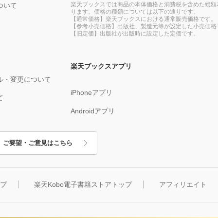
楽天ブックスでは商品の本体価格と消費税を含めた総額
ついて
ります。価格の種類については以下の通りです。
【通常価格】楽天ブックスにおける通常販売価格です。
【参考小売価格】出版社、製造元等が設定した小売価格
【旧定価】出版社が出版時に設定した定価です。
楽天ブックスアプリ
ル・変更について
iPhoneアプリ
て
Androidアプリ
ご要望・ご意見はこちら
ップ
楽天Kobo電子書籍ストアトップ
アフィリエイト