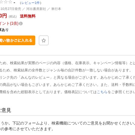
-
（
レビュー1件
）
3年10月27日発売 ／ 河出書房新社 ／ 単行本
70円
送料無料
(税込)
イント
1倍
庫あり
ため、検索結果が実際のページの内容（価格、在庫表示、キャンペーン情報等）と
るため、検索結果の全件数とジャンル毎の合計件数が一致しない場合があります。
リンク先の「みんなのレビュー」と異なる場合がございます。あらかじめご了承く
の商品がない場合もございます。あらかじめご了承ください。また、送料・手数料
費税を含めた総額表示としております。価格表記については
こちら
をご参照くださ
ご意見
ょうか。下記のフォームより、検索機能についてのご意見をお聞かせください
善の参考にさせていただきます。