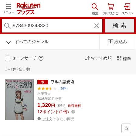
メニュー
すべてのジャンル
絞込み
セーフサーチ
おすすめ順
標準
1～1件 (全 1件)
ワルの恋愛術
（5件）
内藤誼人
2005年02月発売
1,320
円
(税込)
送料無料
12
ポイント
1倍
ご注文できない商品