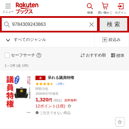
メニュー
すべてのジャンル
絞込み
セーフサーチ
おすすめ順
標準
1～1件 (全 1件)
呆れる議員特権
（3件）
阿部力也
2006年07月発売
1,320
円
(税込)
送料無料
12
ポイント
1倍
ご注文できない商品