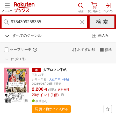
メニュー
すべてのジャンル
絞込み
セーフサーチ
おすすめ順
標準
1～1件 (全 1件)
大正ロマン手帖
石川 桂子
シリーズ名：
大正ロマン手帖
2026年06月26日頃発売
2,200
円
(税込)
送料無料
20
ポイント
1倍
在庫あり