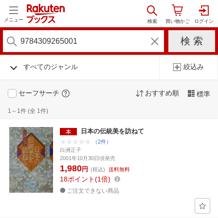
メニュー
すべてのジャンル
絞込み
セーフサーチ
おすすめ順
標準
1～1件 (全 1件)
日本の伝統美を訪ねて
（2件）
白洲正子
2001年10月30日頃発売
1,980
円
(税込)
送料無料
18
ポイント
1倍
ご注文できない商品