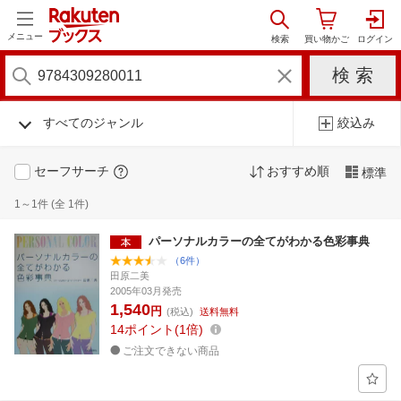
メニュー
すべてのジャンル
絞込み
セーフサーチ
おすすめ順
標準
1～1件 (全 1件)
パーソナルカラーの全てがわかる色彩事典
（6件）
田原二美
2005年03月発売
1,540
円
(税込)
送料無料
14
ポイント
1倍
ご注文できない商品