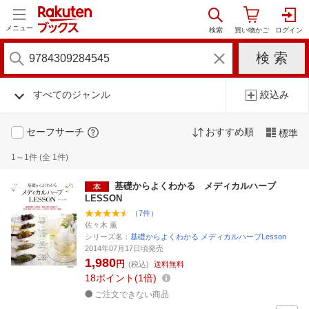
メニュー
すべてのジャンル
絞込み
セーフサーチ
おすすめ順
標準
1～1件 (全 1件)
基礎からよくわかる メディカルハーブ
LESSON
（7件）
佐々木 薫
シリーズ名：
基礎からよくわかる メディカルハーブLesson
2014年07月17日頃発売
1,980
円
(税込)
送料無料
18
ポイント
1倍
ご注文できない商品