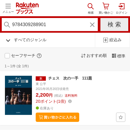
メニュー
すべてのジャンル
絞込み
セーフサーチ
おすすめ順
標準
1～1件 (全 1件)
チェス 次の一手 111題
東 公平
2021年05月20日頃発売
2,200
円
(税込)
送料無料
20
ポイント
1倍
在庫あり