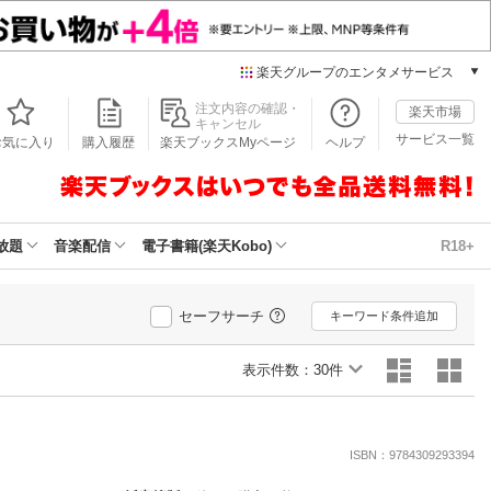
楽天グループのエンタメサービス
本/ゲーム/CD/DVD
注文内容の確認・
楽天市場
キャンセル
楽天ブックス
サービス一覧
お気に入り
購入履歴
楽天ブックスMyページ
ヘルプ
電子書籍
楽天Kobo
雑誌読み放題
楽天マガジン
放題
音楽配信
電子書籍(楽天Kobo)
R18+
音楽配信
楽天ミュージック
動画配信
セーフサーチ
キーワード条件追加
楽天TV
動画配信ガイド
表示件数：
30件
Rakuten PLAY
無料テレビ
Rチャンネル
ISBN：9784309293394
チケット