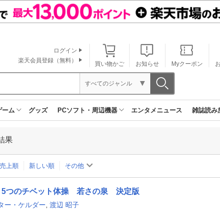
ログイン
楽天会員登録（無料）
買い物かご
お知らせ
Myクーポン
すべてのジャンル
ゲーム
グッズ
PCソフト・周辺機器
エンタメニュース
雑誌読み
結果
売上順
新しい順
その他
5つのチベット体操 若さの泉 決定版
ター・ケルダー
,
渡辺 昭子