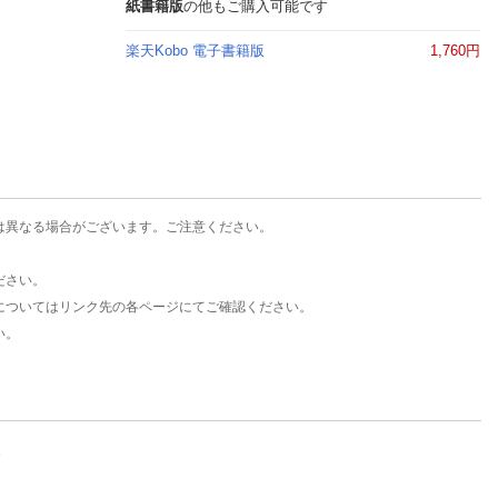
楽天チケット
紙書籍版
の他もご購入可能です
エンタメニュース
楽天Kobo 電子書籍版
1,760円
推し楽
は異なる場合がございます。ご注意ください。
ださい。
についてはリンク先の各ページにてご確認ください。
い。
。