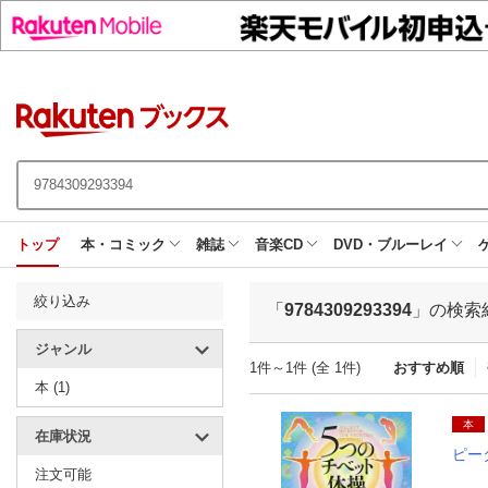
トップ
本・コミック
雑誌
音楽CD
DVD・ブルーレイ
絞り込み
「
9784309293394
」の検索
ジャンル
1件～1件 (全 1件)
おすすめ順
本 (1)
本
在庫状況
ピー
注文可能