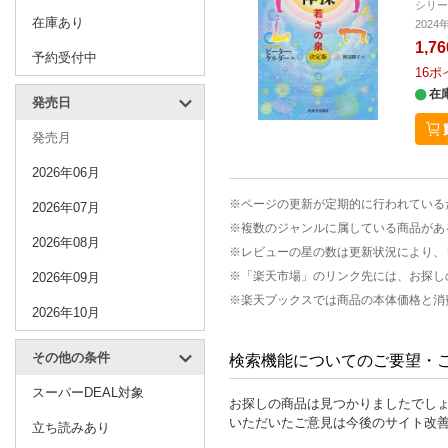
シリ
在庫あり
202
1,7
予約受付中
16
ポ
在
発売日
発売月
2026年06月
※ページの更新が定期的に行われている
2026年07月
※複数のジャンルに属している商品があ
2026年08月
※レビューの星の数は更新状況により、
※「楽天市場」のリンク先には、お探し
2026年09月
※楽天ブックスでは商品の本体価格と消
2026年10月
その他の条件
検索機能についてのご要望・
スーパーDEAL対象
お探しの商品は見つかりましたでし
いただいたご意見は今後のサイト改
立ち読みあり