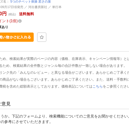
ーズ名：
5つのチベット体操 若さの泉
4年09月17日頃発売 ／ 河出書房新社 ／ 単行本
60円
送料無料
(税込)
イント
1倍
庫あり
ため、検索結果が実際のページの内容（価格、在庫表示、キャンペーン情報等）と
るため、検索結果の全件数とジャンル毎の合計件数が一致しない場合があります。
リンク先の「みんなのレビュー」と異なる場合がございます。あらかじめご了承く
の商品がない場合もございます。あらかじめご了承ください。また、送料・手数料
費税を含めた総額表示としております。価格表記については
こちら
をご参照くださ
ご意見
ょうか。下記のフォームより、検索機能についてのご意見をお聞かせください
善の参考にさせていただきます。