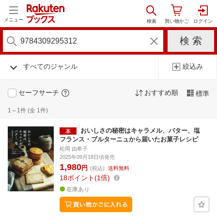
メニュー
すべてのジャンル
絞込み
セーフサーチ
おすすめ順
標準
1～1件 (全 1件)
おいしさの秘密はキャラメル、バター、塩
フランス・ブルターニュから届いたお菓子レシピ
松岡 由希子
2025年09月18日頃発売
1,980
円
(税込)
送料無料
18
ポイント
1倍
在庫あり