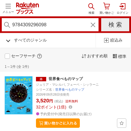
メニュー
すべてのジャンル
絞込み
セーフサーチ
おすすめ順
標準
1～1件 (全 1件)
世界食べものマップ
ジュリア・マレルバ, フェーベ・シッラーニ
シリーズ名：
世界食べものマップ
2026年09月28日頃発売
3,520
円
(税込)
送料無料
32
ポイント
1倍
予約受付中(発売日以降のお届け)