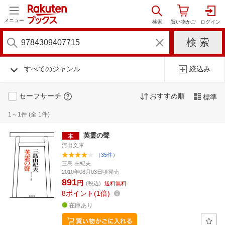
メニュー
すべてのジャンル
絞込み
セーフサーチ
おすすめ順
標準
1～1件 (全 1件)
英霊の聲
河出文庫
（35件）
三島 由紀夫
2010年08月03日頃発売
891
円
(税込)
送料無料
8
ポイント
1倍
在庫あり