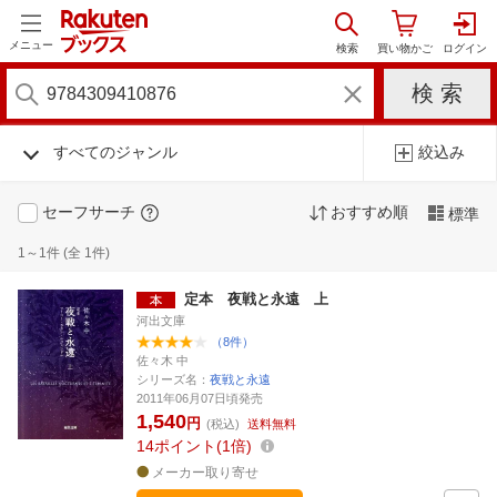
メニュー
すべてのジャンル
絞込み
セーフサーチ
おすすめ順
標準
1～1件 (全 1件)
定本 夜戦と永遠 上
河出文庫
（8件）
佐々木 中
シリーズ名：
夜戦と永遠
2011年06月07日頃発売
1,540
円
(税込)
送料無料
14
ポイント
1倍
メーカー取り寄せ