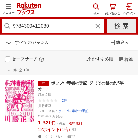
メニュー
すべてのジャンル
絞込み
セーフサーチ
おすすめ順
標準
1～1件 (全 1件)
ポップ中毒者の手記（2（その後の約5年
分））
河出文庫
（2件）
川勝正幸
シリーズ名：
ポップ中毒者の手記
2013年03月発売
1,320
円
(税込)
送料無料
12
ポイント
1倍
ご注文できない商品