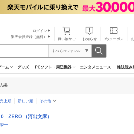
ログイン
楽天会員登録（無料）
買い物かご
お知らせ
Myクーポン
すべてのジャンル
ゲーム
グッズ
PCソフト・周辺機器
エンタメニュース
雑誌読み
結果
売上順
新しい順
その他
0 ZERO （河出文庫）
 瞬一