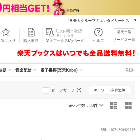
楽天グループのエンタメサービス
本/ゲーム/CD/DVD
注文内容の確認・
楽天市場
キャンセル
楽天ブックス
サービス一覧
お気に入り
購入履歴
楽天ブックスMyページ
ヘルプ
電子書籍
楽天Kobo
雑誌読み放題
楽天マガジン
放題
音楽配信
電子書籍(楽天Kobo)
R18+
音楽配信
楽天ミュージック
動画配信
セーフサーチ
キーワード条件追加
楽天TV
動画配信ガイド
表示件数：
30件
Rakuten PLAY
無料テレビ
Rチャンネル
ISBN：9784309422176
チケット