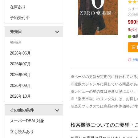
在庫あり
シリ
202
予約受付中
990
9
ポイ
発売日
在
発売月
2026年06月
#
2026年07月
2026年08月
※ページの更新が定期的に行われている
※複数のジャンルに属している商品があ
2026年09月
※レビューの星の数は更新状況により、
2026年10月
※「楽天市場」のリンク先には、お探し
※楽天ブックスでは商品の本体価格と消
その他の条件
スーパーDEAL対象
検索機能についてのご要望・
立ち読みあり