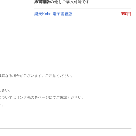
楽天チケット
紙書籍版
の他もご購入可能です
エンタメニュース
楽天Kobo 電子書籍版
990円
推し楽
は異なる場合がございます。ご注意ください。
ださい。
についてはリンク先の各ページにてご確認ください。
い。