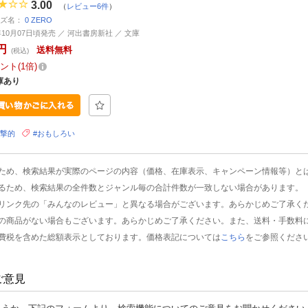
3.00
（
レビュー6件
）
ーズ名：
0 ZERO
5年10月07日頃発売 ／ 河出書房新社 ／ 文庫
円
送料無料
(税込)
ント
1倍
庫あり
衝撃的
#おもしろい
ため、検索結果が実際のページの内容（価格、在庫表示、キャンペーン情報等）と
るため、検索結果の全件数とジャンル毎の合計件数が一致しない場合があります。
リンク先の「みんなのレビュー」と異なる場合がございます。あらかじめご了承く
の商品がない場合もございます。あらかじめご了承ください。また、送料・手数料
費税を含めた総額表示としております。価格表記については
こちら
をご参照くださ
ご意見