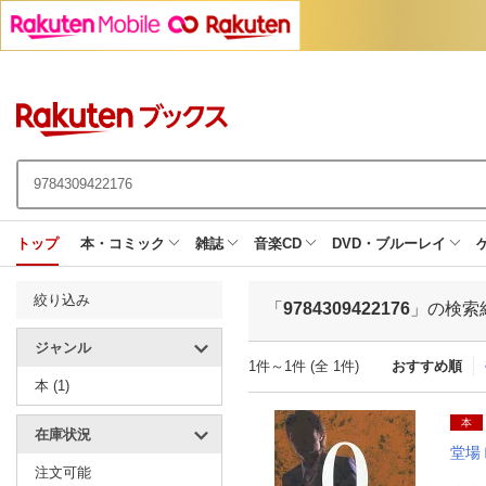
トップ
本・コミック
雑誌
音楽CD
DVD・ブルーレイ
絞り込み
「
9784309422176
」の検索
ジャンル
1件～1件 (全 1件)
おすすめ順
本 (1)
本
在庫状況
堂場
注文可能