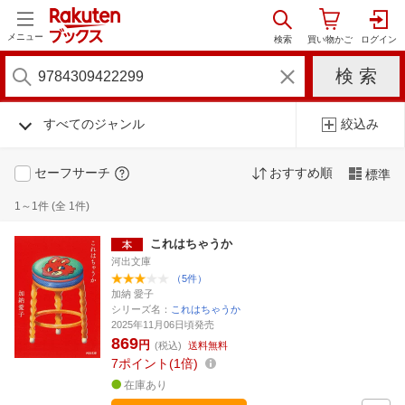
メニュー
すべてのジャンル
絞込み
セーフサーチ
おすすめ順
標準
1～1件 (全 1件)
これはちゃうか
河出文庫
（5件）
加納 愛子
シリーズ名：
これはちゃうか
2025年11月06日頃発売
869
円
(税込)
送料無料
7
ポイント
1倍
在庫あり