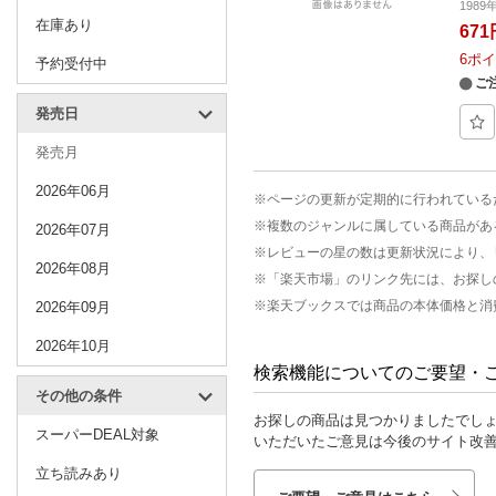
198
在庫あり
671
6
ポイ
予約受付中
ご
発売日
発売月
2026年06月
※ページの更新が定期的に行われている
※複数のジャンルに属している商品があ
2026年07月
※レビューの星の数は更新状況により、
2026年08月
※「楽天市場」のリンク先には、お探し
※楽天ブックスでは商品の本体価格と消
2026年09月
2026年10月
検索機能についてのご要望・
その他の条件
お探しの商品は見つかりましたでし
スーパーDEAL対象
いただいたご意見は今後のサイト改
立ち読みあり