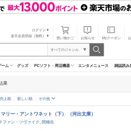
ログイン
楽天会員登録（無料）
買い物かご
お知らせ
Myクーポン
すべてのジャンル
ゲーム
グッズ
PCソフト・周辺機器
エンタメニュース
雑誌読み
結果
売上順
新しい順
その他
マリー・アントワネット（下） （河出文庫）
テファン・ツヴァイク
,
関楠生