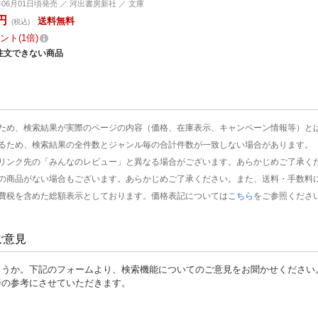
9年06月01日頃発売 ／ 河出書房新社 ／ 文庫
円
送料無料
(税込)
ント
1倍
注文できない商品
ため、検索結果が実際のページの内容（価格、在庫表示、キャンペーン情報等）と
るため、検索結果の全件数とジャンル毎の合計件数が一致しない場合があります。
リンク先の「みんなのレビュー」と異なる場合がございます。あらかじめご了承く
の商品がない場合もございます。あらかじめご了承ください。また、送料・手数料
費税を含めた総額表示としております。価格表記については
こちら
をご参照くださ
ご意見
ょうか。下記のフォームより、検索機能についてのご意見をお聞かせください
善の参考にさせていただきます。