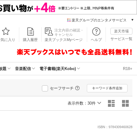
楽天グループのエンタメサービス
本/ゲーム/CD/DVD
注文内容の確認・
楽天市場
キャンセル
楽天ブックス
サービス一覧
お気に入り
購入履歴
楽天ブックスMyページ
ヘルプ
電子書籍
楽天Kobo
雑誌読み放題
楽天マガジン
放題
音楽配信
電子書籍(楽天Kobo)
R18+
音楽配信
楽天ミュージック
動画配信
セーフサーチ
キーワード条件追加
楽天TV
動画配信ガイド
表示件数：
30件
Rakuten PLAY
無料テレビ
Rチャンネル
ISBN：9784309460628
チケット