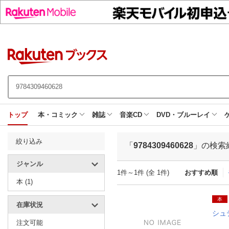
トップ
本・コミック
雑誌
音楽CD
DVD・ブルーレイ
絞り込み
「
9784309460628
」の検索
ジャンル
1件～1件 (全 1件)
おすすめ順
本 (1)
本
在庫状況
シュ
注文可能