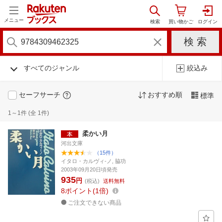
メニュー
すべてのジャンル
絞込み
セーフサーチ
おすすめ順
標準
1～1件 (全 1件)
柔かい月
河出文庫
（15件）
イタロ・カルヴィ-ノ, 脇功
2003年09月20日頃発売
935
円
(税込)
送料無料
8
ポイント
1倍
ご注文できない商品