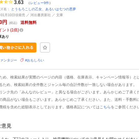
3.63
（
レビュー9件
）
ーズ名：
とうもろこしの乙女、あるいは七つの悪夢
8年01月10日頃発売 ／ 河出書房新社 ／ 文庫
30円
送料無料
(税込)
イント
1倍
庫あり
ファンタジー
#おもしろい
ため、検索結果が実際のページの内容（価格、在庫表示、キャンペーン情報等）と
るため、検索結果の全件数とジャンル毎の合計件数が一致しない場合があります。
リンク先の「みんなのレビュー」と異なる場合がございます。あらかじめご了承く
の商品がない場合もございます。あらかじめご了承ください。また、送料・手数料
費税を含めた総額表示としております。価格表記については
こちら
をご参照くださ
ご意見