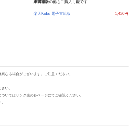
楽天チケット
紙書籍版
の他もご購入可能です
エンタメニュース
楽天Kobo 電子書籍版
1,430円
推し楽
は異なる場合がございます。ご注意ください。
ださい。
についてはリンク先の各ページにてご確認ください。
い。