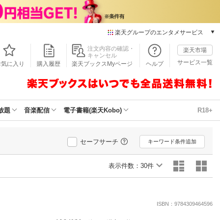
楽天グループのエンタメサービス
本/ゲーム/CD/DVD
注文内容の確認・
楽天市場
キャンセル
楽天ブックス
サービス一覧
お気に入り
購入履歴
楽天ブックスMyページ
ヘルプ
電子書籍
楽天Kobo
雑誌読み放題
楽天マガジン
放題
音楽配信
電子書籍(楽天Kobo)
R18+
音楽配信
楽天ミュージック
動画配信
セーフサーチ
キーワード条件追加
楽天TV
動画配信ガイド
表示件数：
30件
Rakuten PLAY
無料テレビ
Rチャンネル
ISBN：9784309464596
チケット