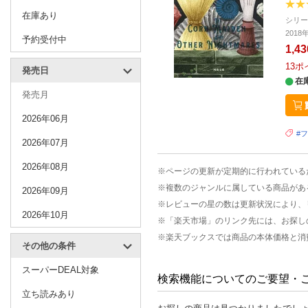
在庫あり
シリ
201
予約受付中
1,4
13
ポ
発売日
在
発売月
2026年06月
#
2026年07月
2026年08月
※ページの更新が定期的に行われている
※複数のジャンルに属している商品があ
2026年09月
※レビューの星の数は更新状況により、
2026年10月
※「楽天市場」のリンク先には、お探し
※楽天ブックスでは商品の本体価格と消
その他の条件
スーパーDEAL対象
検索機能についてのご要望・
立ち読みあり