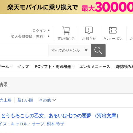
ログイン
楽天会員登録（無料）
買い物かご
お知らせ
Myクーポン
すべてのジャンル
ゲーム
グッズ
PCソフト・周辺機器
エンタメニュース
雑誌読み
結果
売上順
新しい順
その他
とうもろこしの乙女、あるいは七つの悪夢 （河出文庫）
イス・キャロル・オーツ
,
栩木 玲子