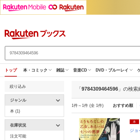
トップ
本・コミック
雑誌
音楽CD
DVD・ブルーレイ
絞り込み
「
9784309464596
」の検索
ジャンル
1件～1件 (全 1件)
おすすめ順
本 (1)
本
在庫状況
ジョ
注文可能