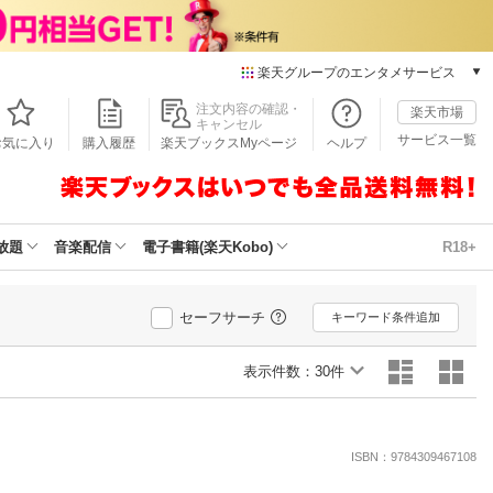
楽天グループのエンタメサービス
本/ゲーム/CD/DVD
注文内容の確認・
楽天市場
キャンセル
楽天ブックス
サービス一覧
お気に入り
購入履歴
楽天ブックスMyページ
ヘルプ
電子書籍
楽天Kobo
雑誌読み放題
楽天マガジン
放題
音楽配信
電子書籍(楽天Kobo)
R18+
音楽配信
楽天ミュージック
動画配信
セーフサーチ
キーワード条件追加
楽天TV
動画配信ガイド
表示件数：
30件
Rakuten PLAY
無料テレビ
Rチャンネル
ISBN：9784309467108
チケット