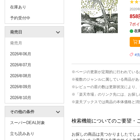
在庫あり
202
858
予約受付中
7
ポイ
在
発売日
発売月
2026年06月
#
2026年07月
※ページの更新が定期的に行われている
2026年08月
※複数のジャンルに属している商品があ
2026年09月
※レビューの星の数は更新状況により、
※「楽天市場」のリンク先には、お探し
2026年10月
※楽天ブックスでは商品の本体価格と消
その他の条件
検索機能についてのご要望・
スーパーDEAL対象
立ち読みあり
お探しの商品は見つかりましたでし