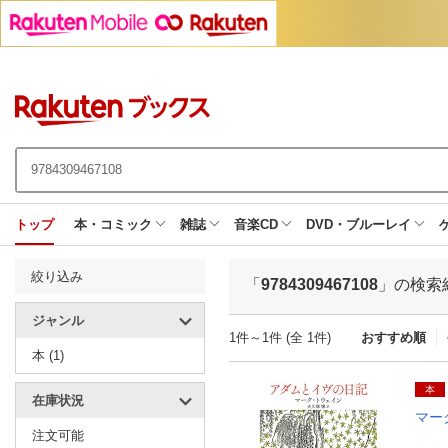
トップ
本・コミック
雑誌
音楽CD
DVD・ブルーレイ
絞り込み
「
9784309467108
」の検索
ジャンル
1件～1件 (全 1件)
おすすめ順
本 (1)
本
在庫状況
マー
注文可能