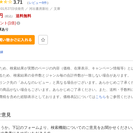
3.71
（
レビュー8件
）
0年01月27日頃発売 ／ 河出書房新社 ／ 文庫
円
送料無料
(税込)
ント
1倍
庫あり
洗練
ため、検索結果が実際のページの内容（価格、在庫表示、キャンペーン情報等）と
るため、検索結果の全件数とジャンル毎の合計件数が一致しない場合があります。
リンク先の「みんなのレビュー」と異なる場合がございます。あらかじめご了承く
の商品がない場合もございます。あらかじめご了承ください。また、送料・手数料
費税を含めた総額表示としております。価格表記については
こちら
をご参照くださ
ご意見
ょうか。下記のフォームより、検索機能についてのご意見をお聞かせください