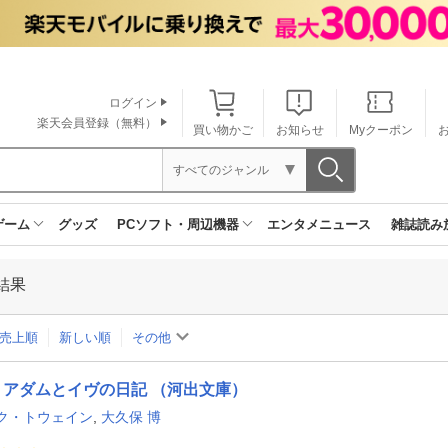
ログイン
楽天会員登録（無料）
買い物かご
お知らせ
Myクーポン
すべてのジャンル
ゲーム
グッズ
PCソフト・周辺機器
エンタメニュース
雑誌読み
結果
売上順
新しい順
その他
アダムとイヴの日記 （河出文庫）
ク・トウェイン
,
大久保 博