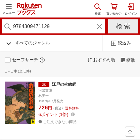
メニュー
すべてのジャンル
絞込み
セーフサーチ
おすすめ順
標準
1～1件 (全 1件)
江戸の枕絵師
河出文庫
林美一
1987年07月発売
726
円
(税込)
送料無料
6
ポイント
1倍
ご注文できない商品