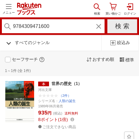
メニュー
すべてのジャンル
絞込み
セーフサーチ
おすすめ順
標準
1～1件 (全 1件)
世界の歴史（1）
河出文庫
（2件）
シリーズ名：
人類の誕生
1989年06月発売
935
円
(税込)
送料無料
8
ポイント
1倍
ご注文できない商品