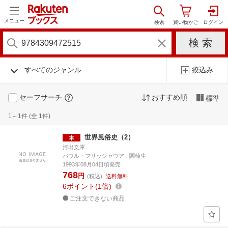
メニュー
すべてのジャンル
絞込み
セーフサーチ
おすすめ順
標準
1～1件 (全 1件)
世界風俗史（2）
河出文庫
パウル・フリッシャウア-, 関楠生
1993年08月04日頃発売
768
円
(税込)
送料無料
6
ポイント
1倍
ご注文できない商品