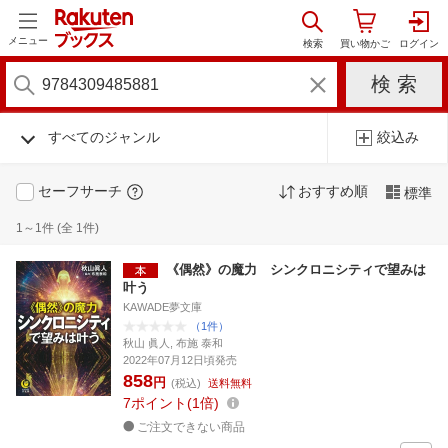
メニュー
すべてのジャンル
絞込み
セーフサーチ
おすすめ順
標準
1～1件 (全 1件)
《偶然》の魔力 シンクロニシティで望みは
叶う
KAWADE夢文庫
（1件）
秋山 眞人, 布施 泰和
2022年07月12日頃発売
858
円
(税込)
送料無料
7
ポイント
1倍
ご注文できない商品